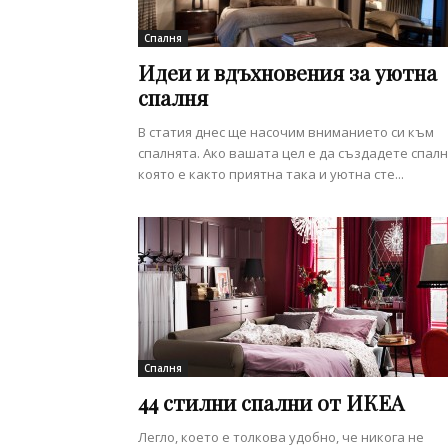
Спалня
Идеи и вдъхновения за уютна
спалня
В статия днес ще насочим вниманието си към
спалнята. Ако вашата цел е да създадете спалн
която е както приятна така и уютна сте...
Спалня
44 стилни спални от ИКЕА
Легло, което е толкова удобно, че никога не