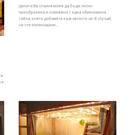
Цялата Ви спалня може да бъде лесно
преобразена и освежена с една обикновена
табла, която добавяте към леглото си. В случай,
че сте изненадани...
са
ка