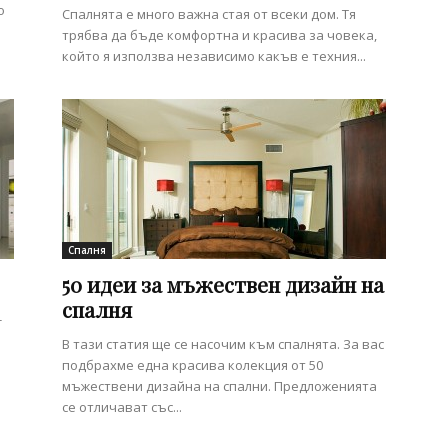
о
Спалнята е много важна стая от всеки дом. Тя
трябва да бъде комфортна и красива за човека,
който я използва независимо какъв е техния...
Спалня
50 идеи за мъжествен дизайн на
спалня
-
В тази статия ще се насочим към спалнята. За вас
подбрахме една красива колекция от 50
мъжествени дизайна на спални. Предложенията
се отличават със...