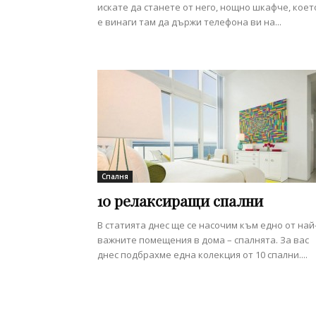
искате да станете от него, нощно шкафче, коет
е винаги там да държи телефона ви на...
Спалня
10 релаксиращи спални
В статията днес ще се насочим към едно от най
важните помещения в дома – спалнята. За вас
днес подбрахме една колекция от 10 спални....