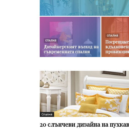
СПАЛНЯ
Посрещаме
СПАЛНЯ
Дизайнерският възход на
вдъхновен
съвременната спалня
провинция
Спалня
20 слънчеви дизайна на пухка