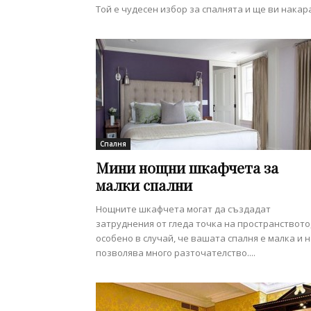
Той е чудесен избор за спалнята и ще ви накара.
Спалня
Мини нощни шкафчета за
малки спални
Нощните шкафчета могат да създадат
затруднения от гледа точка на пространството
особено в случай, че вашата спалня е малка и 
позволява много разточателство....