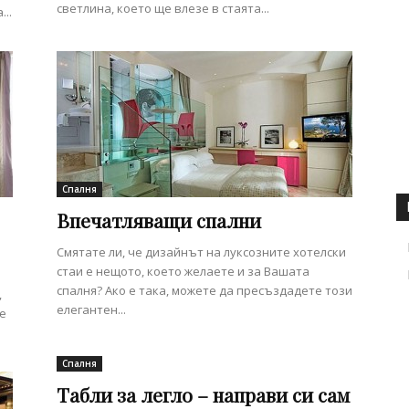
светлина, което ще влезе в стаята...
..
Спалня
Впечатляващи спални
Смятате ли, че дизайнът на луксозните хотелски
стаи е нещото, което желаете и за Вашата
спалня? Ако е така, можете да пресъздадете този
,
елегантен...
не
Спалня
Табли за легло – направи си сам