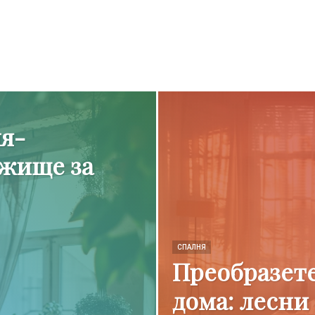
я-
жище за
СПАЛНЯ
Преобразете
дома: лесни