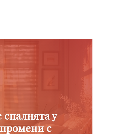
 спалнята у
 промени с