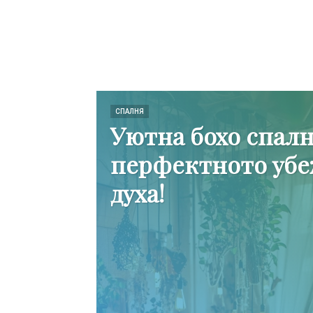
СПАЛНЯ
Уютна бохо спалн
перфектното убе
духа!