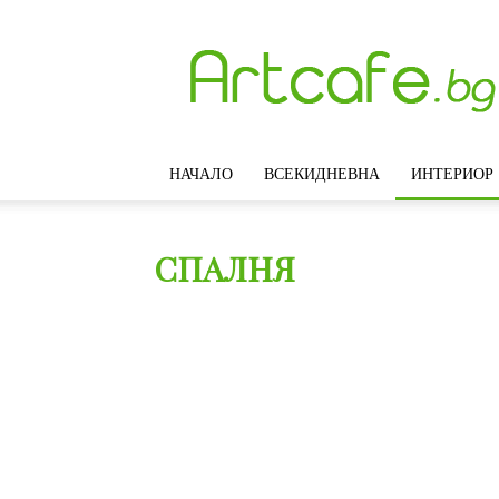
Artcafe.bg
–
Модерни
идеи
за
интериорен
НАЧАЛО
ВСЕКИДНЕВНА
ИНТЕРИОР
дизайн,
обзавеждане
и
декорация
СПАЛНЯ
на
дома