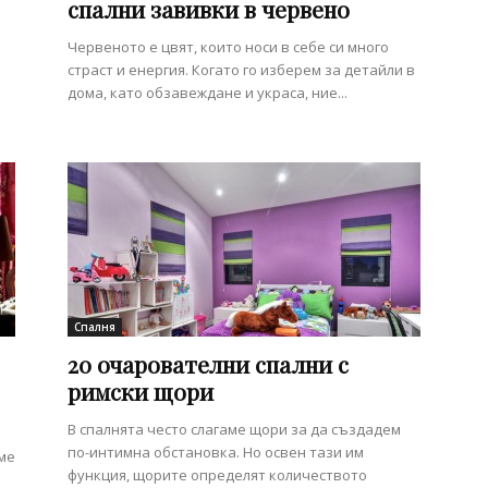
спални завивки в червено
Червеното е цвят, които носи в себе си много
страст и енергия. Когато го изберем за детайли в
дома, като обзавеждане и украса, ние...
Спалня
20 очарователни спални с
римски щори
В спалнята често слагаме щори за да създадем
по-интимна обстановка. Но освен тази им
ме
функция, щорите определят количеството