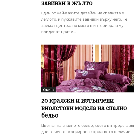
завивки в жълто
Един от най-важите детайли на спалнята е
леглото, и пухкавите завивки върху него. Те
заемат централно място в интериора и му
придават цвят и...
Спалня
20 кралски и изтънчени
виолетови модела на спално
бельо
Цветът на спалното бельо, което ви представя
днес е често асоциирано с кралското величие.