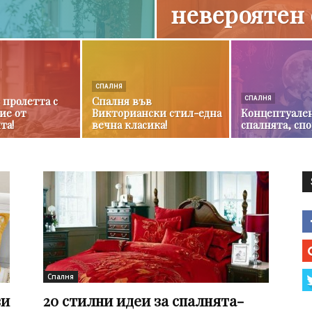
невероятен 
СПАЛНЯ
 пролетта с
Спалня във
СПАЛНЯ
ие от
Викториански стил-една
Концептуален
та!
вечна класика!
спалнята, спо
Спалня
ви
20 стилни идеи за спалнята-