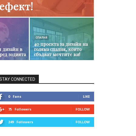
ефект!
СПАЛНЯ
40 проекта за дизайн на
 дизайн в
голяма спалня, които
ред зодията
сбъдват мечтите ви!
STAY CONNECTED
0
Fans
LIKE
75
Followers
FOLLOW
249
Followers
FOLLOW