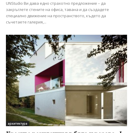
UNStudio Ви дава едно страхотно предложение – да
закръглете стените на офиса, тавана и да създадете
специално движение на пространството, където да
съчетаете галерия,...
архитектура