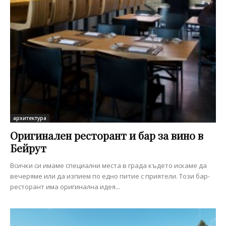
архитектура
Оригинален ресторант и бар за вино в
Бейрут
Всички си имаме специални места в града където искаме да
вечеряме или да изпием по едно питие с приятели. Този бар-
ресторант има оригинална идея...