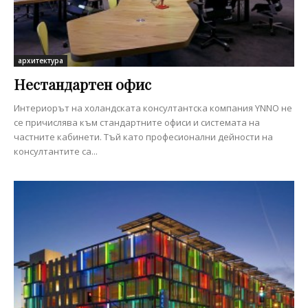
архитектура
Нестандартен офис
Интериорът на холандската консултантска компания YNNO не
се причислява към стандартните офиси и системата на
частните кабинети. Тъй като професионални дейности на
консултантите са...