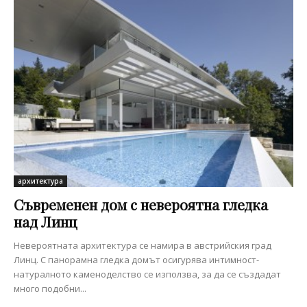
архитектура
Съвременен дом с невероятна гледка
над Линц
Невероятната архитектура се намира в австрийския град
Линц. С панорамна гледка домът осигурява интимност-
натуралното каменоделство се използва, за да се създадат
много подобни...