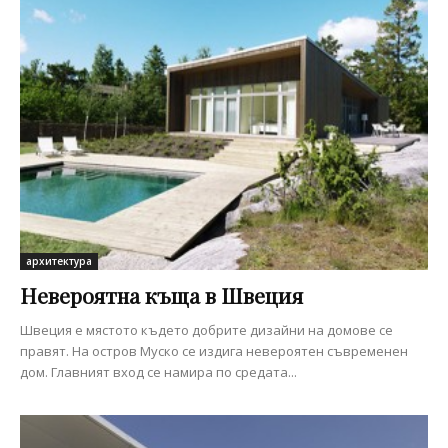
архитектура
Невероятна къща в Швеция
Швеция е мястото където добрите дизайни на домове се
правят. На остров Муско се издига невероятен съвременен
дом. Главният вход се намира по средата...