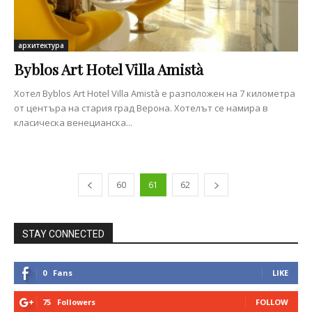
архитектура
Byblos Art Hotel Villa Amistà
Хотел Byblos Art Hotel Villa Amistà е разположен на 7 километра
от центъра на стария град Верона. Хотелът се намира в
класическа венецианска...
60
61
62
STAY CONNECTED
0
Fans
LIKE
75
Followers
FOLLOW