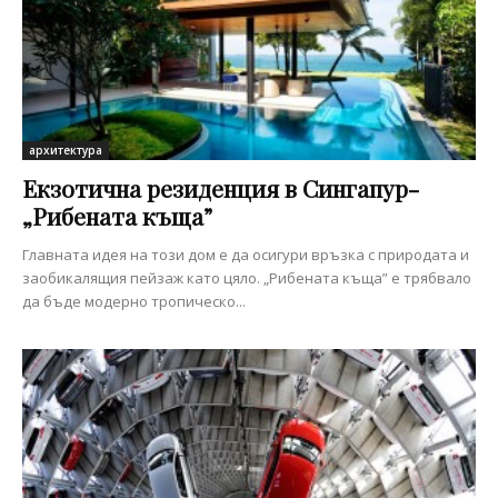
архитектура
Екзотична резиденция в Сингапур-
„Рибената къща”
Главната идея на този дом е да осигури връзка с природата и
заобикалящия пейзаж като цяло. „Рибената къща” е трябвало
да бъде модерно тропическо...