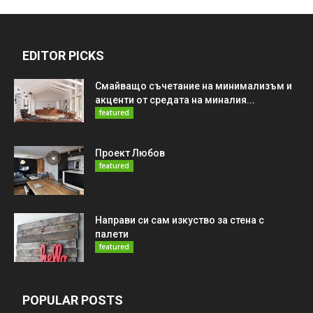
EDITOR PICKS
Смайващо съчетание на минимализъм и
акценти от средата на миналия...
featured
Проект Любов
featured
Направи си сам изкуство за стена с
палети
featured
POPULAR POSTS