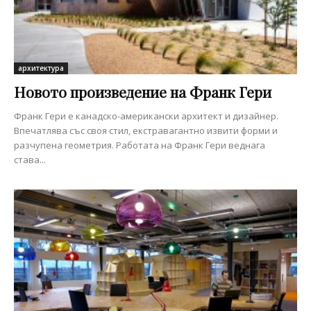
архитектура
Новото произведение на Франк Гери
Франк Гери е канадско-американски архитект и дизайнер.
Впечатлява със своя стил, екстравагантно извити форми и
разчупена геометрия. Работата на Франк Гери веднага
става...