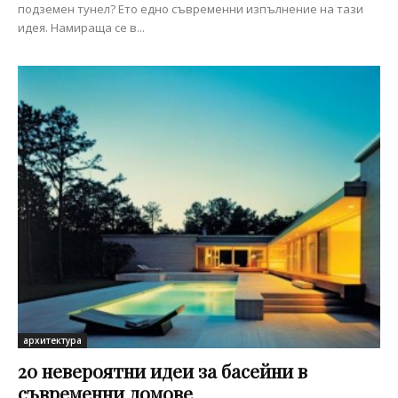
подземен тунел? Ето едно съвременни изпълнение на тази
идея. Намираща се в...
архитектура
20 невероятни идеи за басейни в
съвременни домове