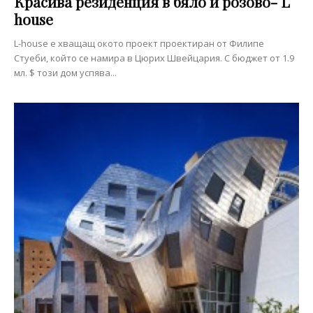
Красива резиденция в бяло и розово- L
house
L-house е хващащ окото проект проектиран от Филипе
Стуеби, който се намира в Цюрих Швейцария. С бюджет от 1.9
мл. $ този дом успява...