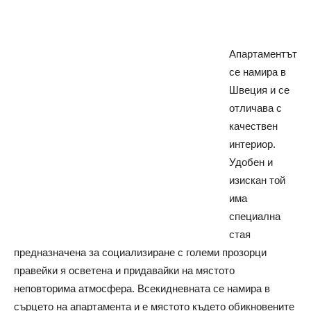
Апартаментът
се намира в
Швеция и се
отличава с
качествен
интериор.
Удобен и
изискан той
има
специална
стая
предназначена за социализиране с големи прозорци
правейки я осветена и придавайки на мястото
неповторима атмосфера.
Всекидневната се намира в
сърцето на апартамента и е мястото където обикновените