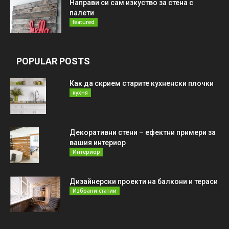
Направи си сам изкуство за стена с
палети
featured
POPULAR POSTS
Как да скрием старите кухненски плочки
кухня
Декоративни стени – ефектни примери за
вашия интериор
Интериор
Дизайнерски проекти на балкони и тераси
Избрани статии