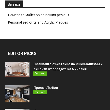
Връзки
Намерете майстор за вашия ремонт
Personalised Gifts and Acrylic Plaques
EDITOR PICKS
Смайващо съчетание на минимализъм и
акценти от средата на миналия...
featured
Проект Любов
featured