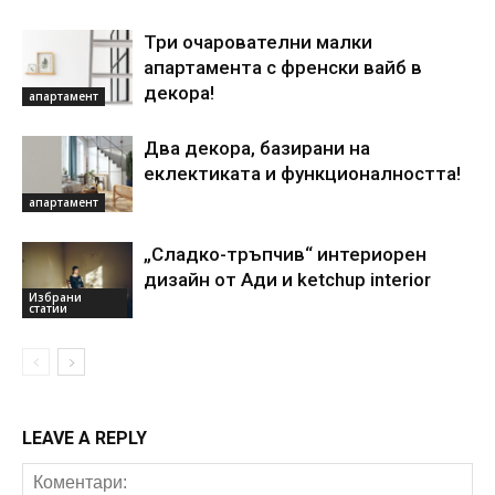
Три очарователни малки
апартамента с френски вайб в
декора!
апартамент
Два декора, базирани на
еклектиката и функционалността!
апартамент
„Сладко-тръпчив“ интериорен
дизайн от Ади и ketchup interior
Избрани
статии
LEAVE A REPLY