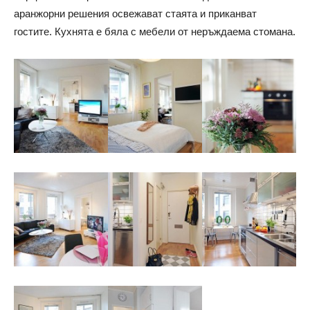
аранжорни решения освежават стаята и приканват
гостите. Кухнята е бяла с мебели от неръждаема стомана.