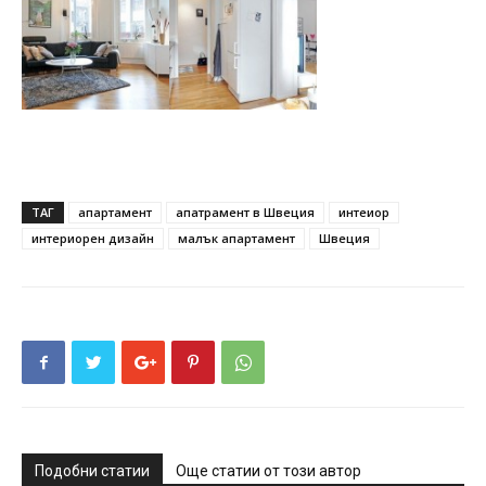
ТАГ
апартамент
апатрамент в Швеция
интеиор
интериорен дизайн
малък апартамент
Швеция
Подобни статии
Още статии от този автор