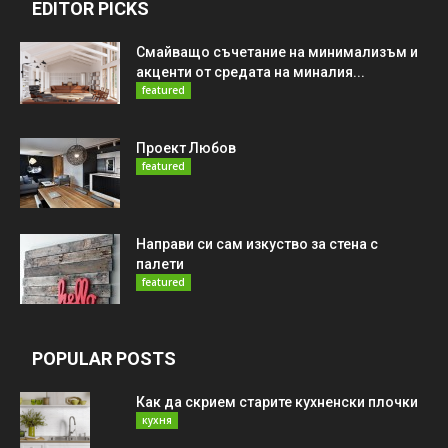
EDITOR PICKS
Смайващо съчетание на минимализъм и
акценти от средата на миналия...
featured
Проект Любов
featured
Направи си сам изкуство за стена с
палети
featured
POPULAR POSTS
Как да скрием старите кухненски плочки
кухня