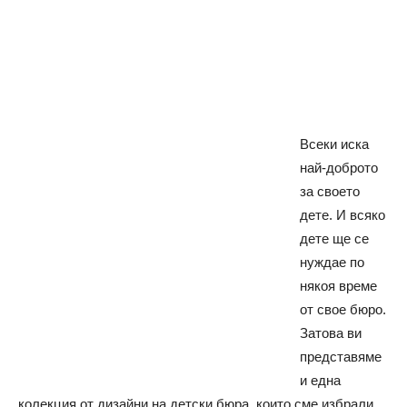
Всеки иска
най-доброто
за своето
дете. И всяко
дете ще се
нуждае по
някоя време
от свое бюро.
Затова ви
представяме
и една
колекция от дизайни на детски бюра, които сме избрали