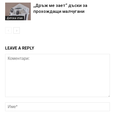
„Дръж ме зает“ дъски за
прохождащи малчугани
Детска стая
LEAVE A REPLY