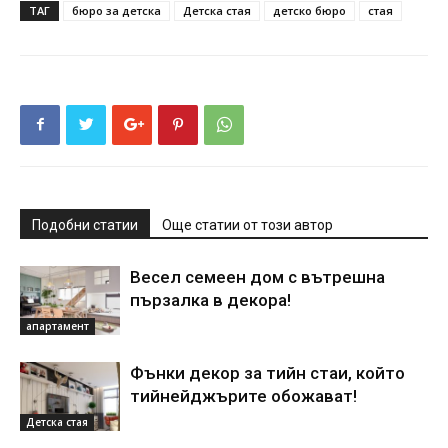
ТАГ
бюро за детска
Детска стая
детско бюро
стая
Подобни статии
Още статии от този автор
Весел семеен дом с вътрешна
пързалка в декора!
апартамент
Фънки декор за тийн стаи, който
тийнейджърите обожават!
Детска стая