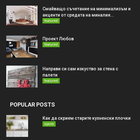
Смайващо съчетание на минимализъм и
акценти от средата на миналия...
featured
Проект Любов
featured
Направи си сам изкуство за стена с
палети
featured
POPULAR POSTS
Как да скрием старите кухненски плочки
кухня