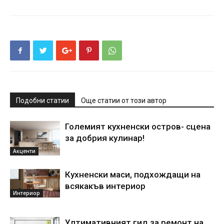
Подобни статии
Още статии от този автор
Големият кухненски остров- сцена
за добрия кулинар!
Акценти
Кухненски маси, подхождащи на
всякакъв интериор
Интериор
Ултимативният гид за ремонт на