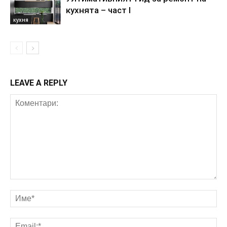
кухнята – част I
кухня
LEAVE A REPLY