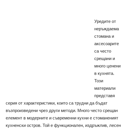
Уредите от
неръждаема
стомана и
аксесоарите
са често
срещани и
много ценени
в кухнята.
Този
материали
представя
серия от характеристики, които са трудни да бъдат
възпроизведени чрез други методи. Много често срещан
елемент в модерните и съвременни кухни е стоманеният
кухненски остров. Той е функционален, издръжлив, лесен