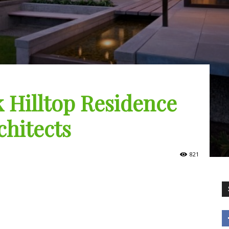
 Hilltop Residence
chitects
821