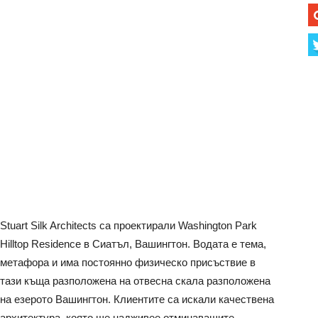
Stuart Silk Architects са проектирали Washington Park
Hilltop Residence в Сиатъл, Вашингтон. Водата е тема,
метафора и има постоянно физическо присъствие в
тази къща разположена на отвесна скала разположена
на езерото Вашингтон.
Клиентите са искали качествена
архитектура, която ще надживее отминаващите