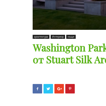
архитектура
Интериор
къщи
Washington Park
от Stuart Silk Ar