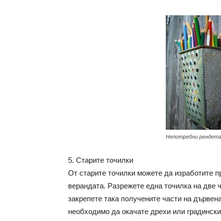
Непотребни рендет
5. Старите точилки
От старите точилки можете да изработите пр
верандата. Разрежете една точилка на две 
закрепете така получените части на дървена
необходимо да окачате дрехи или градинск