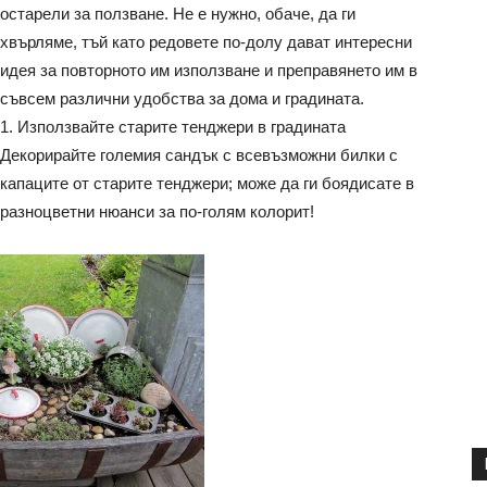
остарели за ползване. Не е нужно, обаче, да ги
хвърляме, тъй като редовете по-долу дават интересни
идея за повторното им използване и преправянето им в
съвсем различни удобства за дома и градината.
1. Използвайте старите тенджери в градината
Декорирайте големия сандък с всевъзможни билки с
капаците от старите тенджери; може да ги боядисате в
разноцветни нюанси за по-голям колорит!