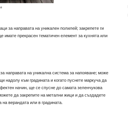
та
аци за направата на уникален полилей; закрепете ги
ще имате прекрасен тематичен елемент за кухнята или
 за направата на уникална система за напояване; може
щи надолу към градината и когато пуснете маркуча да
 ефектен начин, ще се спусне до самата зеленчукова
можете да закрепите на метални жици и да създадете
 на верандата или в градината.