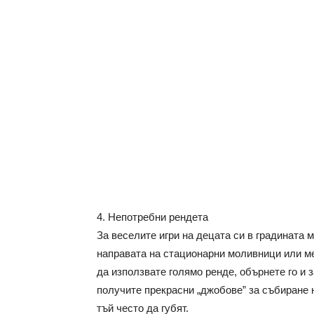
4. Непотребни рендета
За веселите игри на децата си в градината 
направата на стационарни моливници или ме
да използвате голямо ренде, обърнете го и 
получите прекрасни „джобове” за събиране н
тъй често да губят.