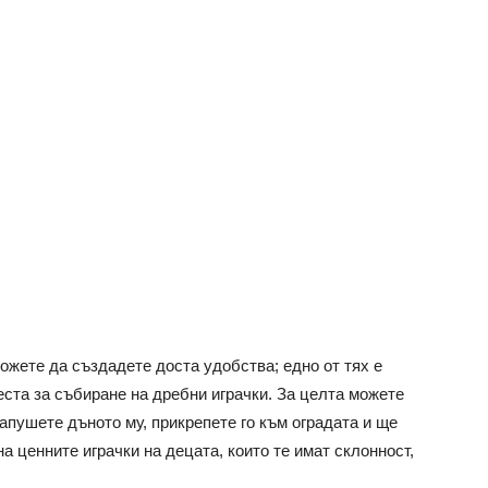
можете да създадете доста удобства; едно от тях е
ста за събиране на дребни играчки. За целта можете
запушете дъното му, прикрепете го към оградата и ще
а ценните играчки на децата, които те имат склонност,