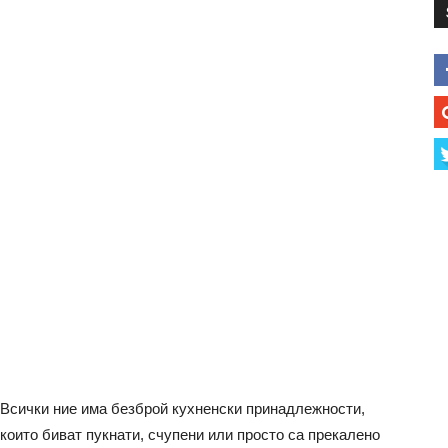
Всички ние има безброй кухненски принадлежности,
които биват пукнати, счупени или просто са прекалено