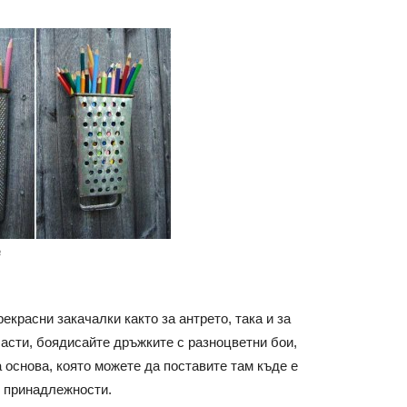
а
екрасни закачалки както за антрето, така и за
части, боядисайте дръжките с разноцветни бои,
 основа, която можете да поставите там къде е
и принадлежности.