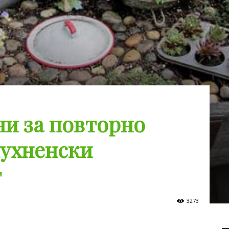
и за повторно
кухненски
т
3273