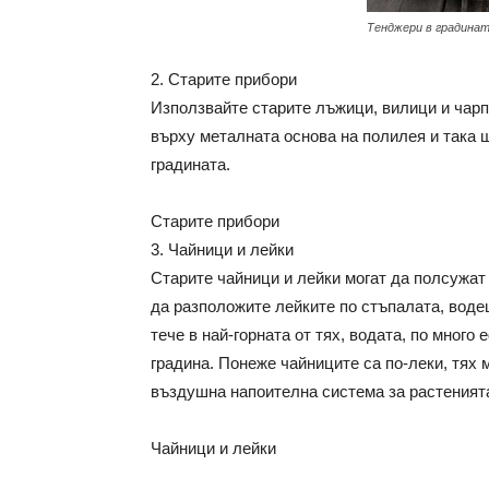
Тенджери в градина
2. Старите прибори
Използвайте старите лъжици, вилици и чарп
върху металната основа на полилея и така 
градината.
Старите прибори
3. Чайници и лейки
Старите чайници и лейки могат да полсужат
да разположите лейките по стъпалата, воде
тече в най-горната от тях, водата, по много
градина. Понеже чайниците са по-леки, тях 
въздушна напоителна система за растенията
Чайници и лейки