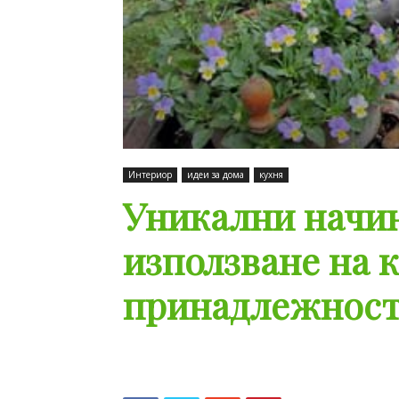
Интериор
идеи за дома
кухня
Уникални начин
използване на 
принадлежнос