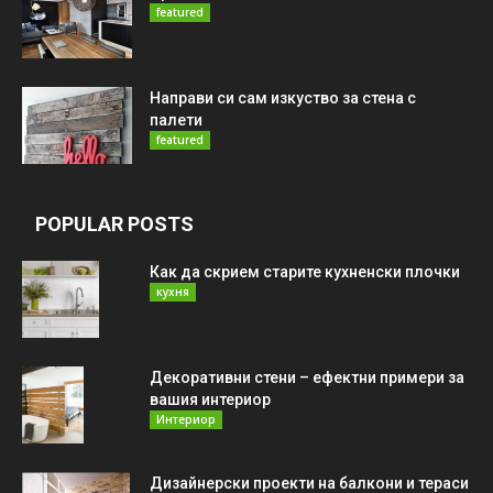
featured
Направи си сам изкуство за стена с
палети
featured
POPULAR POSTS
Как да скрием старите кухненски плочки
кухня
Декоративни стени – ефектни примери за
вашия интериор
Интериор
Дизайнерски проекти на балкони и тераси