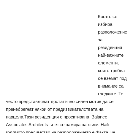
Когато се
избира
разположение
за
резиденция
най-важните
елементи,
които трябва
се вземат под
внимание са
гледките. Те
често представляват достатъчно силен мотив да се
пренебрегнат някои от предизвикателствата на
парцела.
Тази резиденция е проектирана Balance
Associates Architects и тя се намира на хълм. Най-
голямото предимство на разположението е факта, че