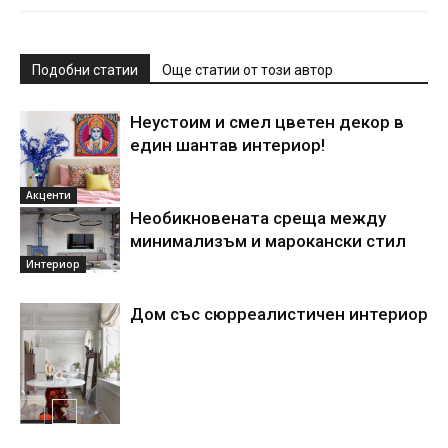
Подобни статии
Още статии от този автор
Неустоим и смел цветен декор в
един шантав интериор!
Акценти
Необикновената среща между
минимализъм и марокански стил
Интериор
Дом със сюрреалистичен интериор
Акценти