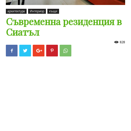
архитектура
Интериор
къщи
Съвременна резиденция в
Сиатъл
828