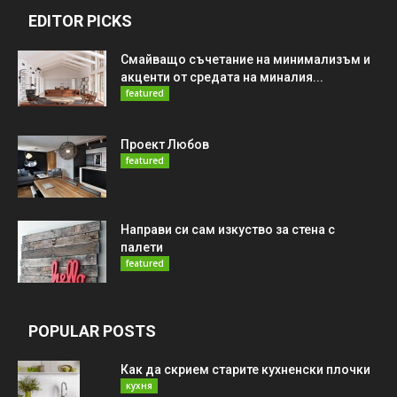
EDITOR PICKS
Смайващо съчетание на минимализъм и
акценти от средата на миналия...
featured
Проект Любов
featured
Направи си сам изкуство за стена с
палети
featured
POPULAR POSTS
Как да скрием старите кухненски плочки
кухня