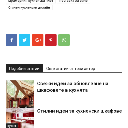
мраморния кухненски плот
поставка за вино
Стилен кухненски дизайн
Подобни статии
Още статии от този автор
Свежи идеи за обновяване на
шкафовете в кухнята
Стилни идеи за кухненски шкафове
кухня
кухня