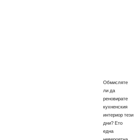
Обмисляте
ли да
реновирате
кухненския
интериор тези
дни? Ето
една
невероятна