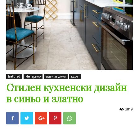
featured
Интериор
идеи за дома
кухня
Стилен кухненски дизайн
в синьо и златно
3819