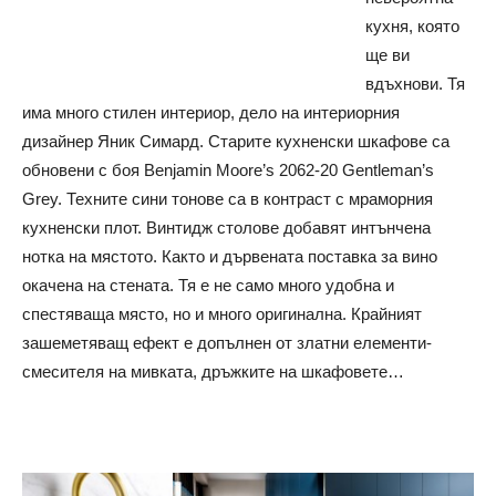
кухня, която
ще ви
вдъхнови. Тя
има много стилен интериор, дело на интериорния
дизайнер Яник Симард. Старите кухненски шкафове са
обновени с боя Benjamin Moore’s 2062-20 Gentleman’s
Grey. Техните сини тонове са в контраст с мраморния
кухненски плот. Винтидж столове добавят интънчена
нотка на мястото. Както и дървената поставка за вино
окачена на стената. Тя е не само много удобна и
спестяваща място, но и много оригинална. Крайният
зашеметяващ ефект е допълнен от златни елементи-
смесителя на мивката, дръжките на шкафовете…