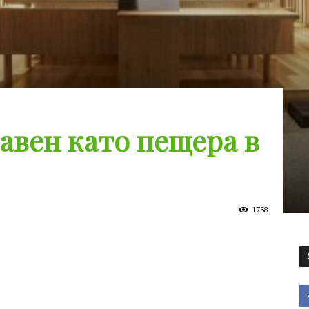
авен като пещера в
1758