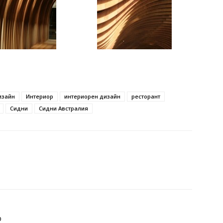
изайн
Интериор
интериорен дизайн
ресторант
Сидни
Сидни Австралия
р