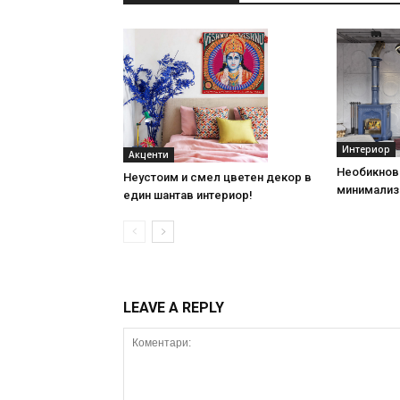
Интериор
Акценти
Необикнов
Неустоим и смел цветен декор в
минимализ
един шантав интериор!
LEAVE A REPLY