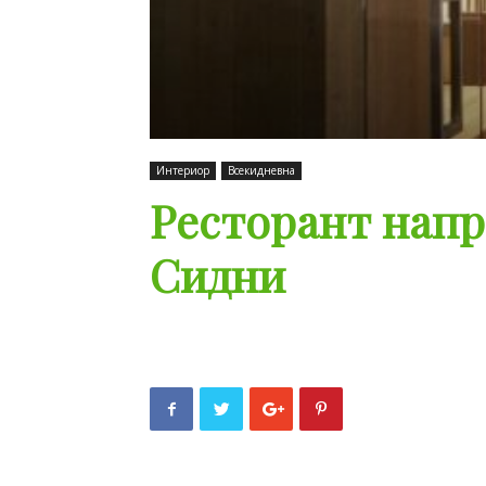
Интериор
Всекидневна
Ресторант напр
Сидни