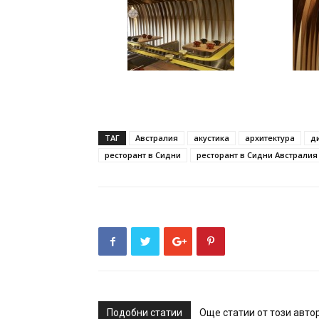
ТАГ
Австралия
акустика
архитектура
д
ресторант в Сидни
ресторант в Сидни Австралия
Подобни статии
Още статии от този авто