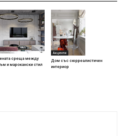
Акценти
ената среща между
Дом със сюрреалистичен
ъм и марокански стил
интериор