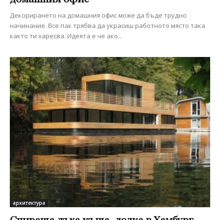
Декорирането на домашния офис може да бъде трудно
начинание. Все пак трябва да украсиш работното място така
както ти харесва. Идеята е че ако...
архитектура
Спираща дъха къща-лодка в Хамбург