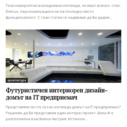
Тези невероятни всекидневни изглежда, че имат всичко- стил,
блясък, персонализация и не на последно място
функционалност. С тази статия се надяваме да Ви дадем...
архитектура
Футуристичен интериорен дизайн-
домът на IT предприемач
Представяли ли сте си как изглежда домът на IT предприемач?
Решихме да Ви представим един интерес проект. Вила Ф е
разположена във Виена Австрия. Истински...