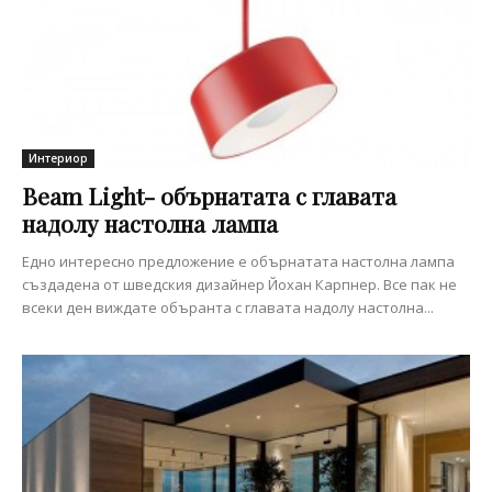
Интериор
Beam Light- обърнатата с главата
надолу настолна лампа
Едно интересно предложение е обърнатата настолна лампа
създадена от шведския дизайнер Йохан Карпнер. Все пак не
всеки ден виждате объранта с главата надолу настолна...