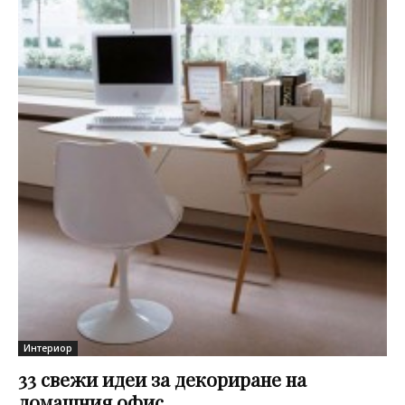
Интериор
33 свежи идеи за декориране на
домашния офис