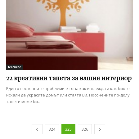
featured
22 креативни тапета за вашия интериор
Един от основните проблеми е това как изглежда и как бихте
искали да украсите домът или стаята Ви. Посочените по-долу
тапети може би...
324
325
326