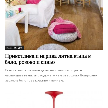
архитектура
Приветлива и игрива лятна къща в
бяло, розово и синьо
Тази лятна къща може да ви напомни, защо да се
наслаждавате на лятото,докато не е свършило. Боядисано
изцяло в бяло това красиво имение е...