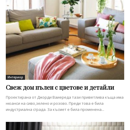
Интериор
Свеж дом пълен с цветове и детайли
Проектирана от Джорди Ваиереда тази приветлива къща има
нюанси на сиво,зелено и розово. Преди това е била
индустриална сграда. За късмет е била променена...