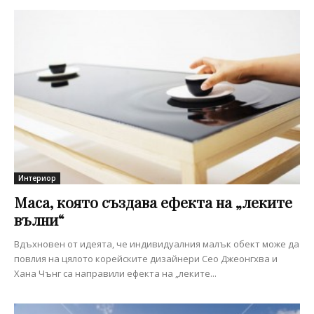
Интериор
Маса, която създава ефекта на „леките
вълни“
Вдъхновен от идеята, че индивидуалния малък обект може да
повлия на цялото корейските дизайнери Сео Джеонгхва и
Хана Чънг са направили ефекта на „леките...