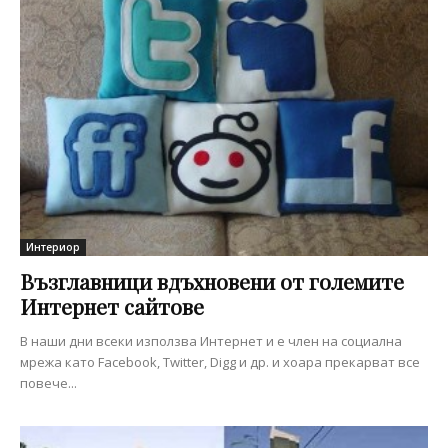
Интериор
Възглавници вдъхновени от големите
Интернет сайтове
В наши дни всеки използва Интернет и е член на социална
мрежа като Facebook, Twitter, Digg и др. и хоара прекарват все
повече...