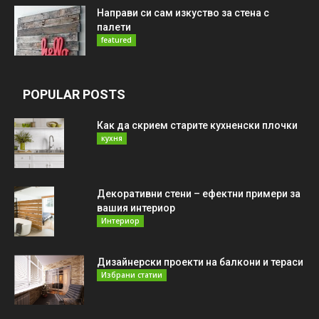
Направи си сам изкуство за стена с
палети
featured
POPULAR POSTS
Как да скрием старите кухненски плочки
кухня
Декоративни стени – ефектни примери за
вашия интериор
Интериор
Дизайнерски проекти на балкони и тераси
Избрани статии