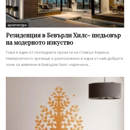
архитектура
Резиденция в Бевърли Хилс- шедьовър
на модерното изкуство
Това е един от последните проекти на Стивън Хермън.
Невероятното зрелище е разположено в една от най-добрите
зони за живеене в Бевърли Хилс- наречена...