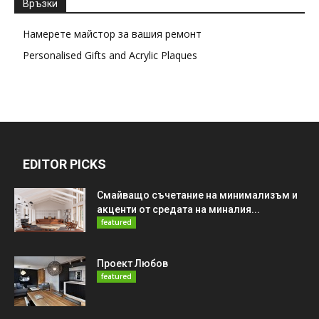
Връзки
Намерете майстор за вашия ремонт
Personalised Gifts and Acrylic Plaques
EDITOR PICKS
Смайващо съчетание на минимализъм и
акценти от средата на миналия...
featured
Проект Любов
featured