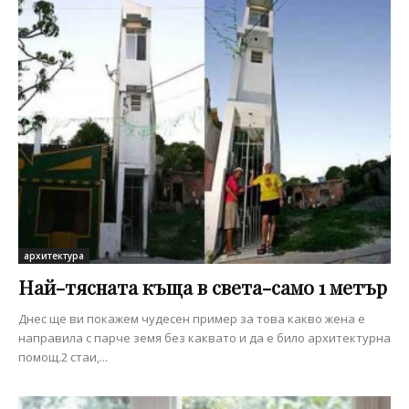
архитектура
Най-тясната къща в света-само 1 метър
Днес ще ви покажем чудесен пример за това какво жена е
направила с парче земя без каквато и да е било архитектурна
помощ.2 стаи,...