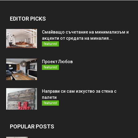
EDITOR PICKS
Смайващо съчетание на минимализъм и
акценти от средата на миналия...
featured
Проект Любов
featured
Направи си сам изкуство за стена с
палети
featured
POPULAR POSTS