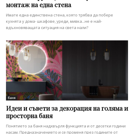
монтаж на една стена
Имате една единствена стена, която трябва да побере
кухнята у дома- шкафове, уреди, мивка...не е най-
вдъхновяващата ситуация на света нали?
баня
Идеи и съвети за декорация на голяма и
просторна баня
Понятието за баня надхвърля функцията и от десетки години
насам. Предназначението и се променя през годините от