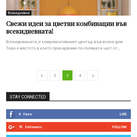
Всекидневна
Свежи идеи за цветни комбинации във
всекидневната!
Всекидневната, е комуникативният център във всеки дом.
Това е мястото в което прекарваме по-голямата част от...
2
3
4
STAY CONNECTED
0
Fans
LIKE
75
Followers
FOLLOW