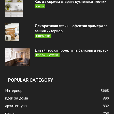
Как да скрием старите кухненски плочки
кухня
Декоративни стени – ефектни примери за
вашия интериор
Интериор
Дизайнерски проекти на балкони и тераси
Избрани статии
POPULAR CATEGORY
Интериор
3668
идеи за дома
890
архитектура
832
къщи
703