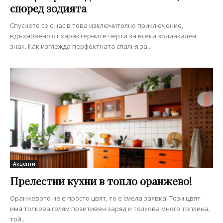
според зодията
Спуснете се с нас в това изключително приключение,
вдъхновено от характерните черти за всеки зодиакален
знак. Как изглежда перфектната спалня за...
Акценти
Прелестни кухни в топло оранжево!
Оранжевото не е просто цвят, то е смела заявка! Този цвят
има толкова голям позитивен заряд и толкова много топлина,
той...