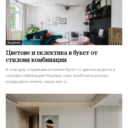
Акценти
Цветове и еклектика в букет от
стилови комбинации
В този дом, откриваме истински букет от цветни акценти и
стилови комбинации! Искрящо сини, бонбонено розово,
изумрудено зелено, черен мат и...