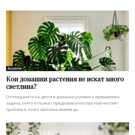
Акценти
Кои домашни растения не искат много
светлина?
Отглеждането на цветя в домашни условия е примамлива
задача, която е пълна с предизвикателства! Най-честият
проблем е, колко светлина можем да...