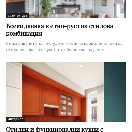
архитектура
Всекидневна в етно-рустик стилова
комбинация
С настъпването на по-студено и мрачно време, ни се иска да
се сгушим в далеч по-уютната обстановка на дома.
Интериор
Стилни и функционални кухни с