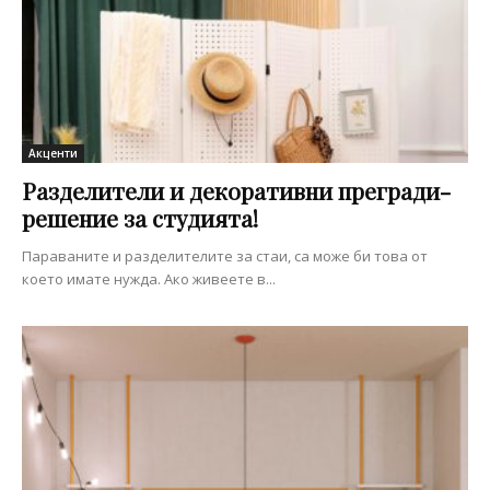
Акценти
Разделители и декоративни прегради-
решение за студията!
Параваните и разделителите за стаи, са може би това от
което имате нужда. Ако живеете в...