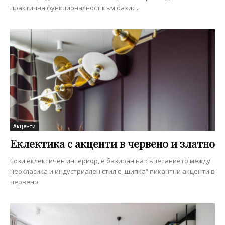
практична функционалност към оазис...
Акценти
Еклектика с акценти в червено и златно
Този еклектичен интериор, е базиран на съчетанието между
неокласика и индустриален стил с „щипка“ пикантни акценти в
червено.