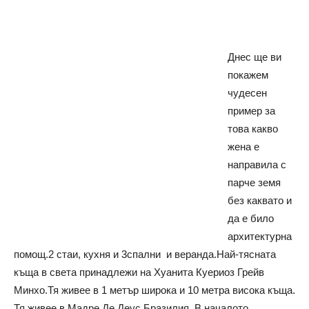
Днес ще ви
покажем
чудесен
пример за
това какво
жена е
направила с
парче земя
без каквато и
да е било
архитектурна
помощ.2 стаи, кухня и 3спални и веранда.Най-тясната
къща в света принадлежи на Хуанита Куериоз Грейв
Минхо.Тя живее в 1 метър широка и 10 метра висока къща.
Тя живее в Мадре Де Деус Бразилия. В началото