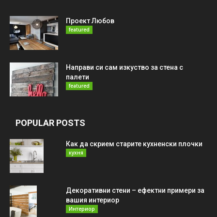
Проект Любов
featured
Направи си сам изкуство за стена с
палети
featured
POPULAR POSTS
Как да скрием старите кухненски плочки
кухня
Декоративни стени – ефектни примери за
вашия интериор
Интериор