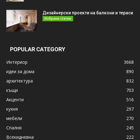
Дизайнерски проекти на балкони и тераси
Избрани статии
POPULAR CATEGORY
Интериор
3668
идеи за дома
890
архитектура
832
къщи
703
Акценти
516
кухня
297
мебели
270
Спалня
245
Всекидневна
222