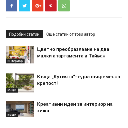
Подобни статии
Още статии от този автор
Цветно преобразяване на два
малки апартамента в Тайван
Интериор
Къща „Кутията“- една съвременна
крепост!
къщи
Креативни идеи за интериор на
хижа
къщи