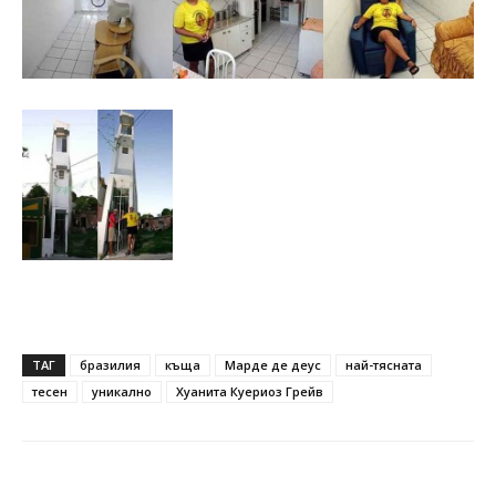
ТАГ
бразилия
къща
Марде де деус
най-тясната
тесен
уникално
Хуанита Куериоз Грейв