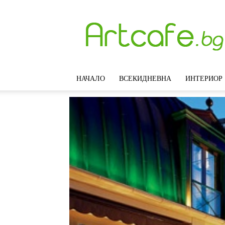
Artcafe.bg
–
Модерни
идеи
за
интериорен
НАЧАЛО
ВСЕКИДНЕВНА
ИНТЕРИОР
дизайн,
обзавеждане
и
декорация
на
дома