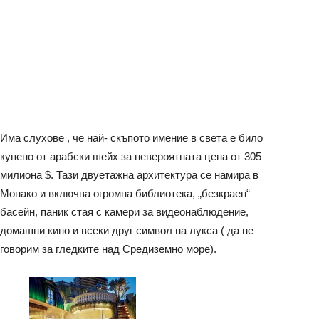
Има слухове , че най- скъпото имение в света е било
купено от арабски шейх за невероятната цена от 305
милиона $.
Тази двуетажна архитектура се намира в
Монако и включва огромна библиотека, „безкраен“
басейн, паник стая с камери за видеонаблюдение,
домашни кино и всеки друг символ на лукса ( да не
говорим за гледките над Средиземно море).