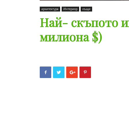
архитектура
Интериор
къщи
Най- скъпото им
милиона $)