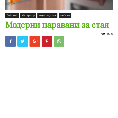
featured
Интериор
идеи за дома
мебели
Модерни паравани за стая
6645