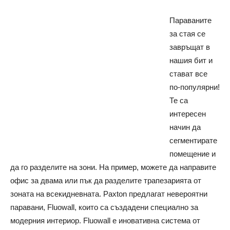
Параваните
за стая се
завръщат в
нашия бит и
стават все
по-популярни!
Те са
интересен
начин да
сегментирате
помещение и
да го разделите на зони. На пример, можете да направите
офис за двама или пък да разделите трапезарията от
зоната на всекидневната. Paxton предлагат невероятни
паравани, Fluowall, които са създадени специално за
модерния интериор. Fluowall е иновативна система от