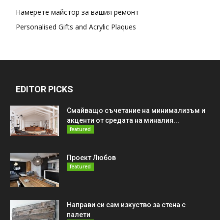
Намерете майстор за вашия ремонт
Personalised Gifts and Acrylic Plaques
EDITOR PICKS
Смайващо съчетание на минимализъм и
акценти от средата на миналия...
featured
Проект Любов
featured
Направи си сам изкуство за стена с
палети