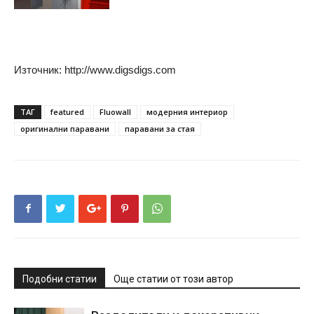
Източник: http://www.digsdigs.com
ТАГ
featured
Fluowall
модерния интериор
оригинални паравани
паравани за стая
Подобни статии
Още статии от този автор