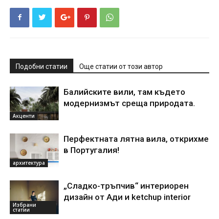
Подобни статии
Още статии от този автор
Балийските вили, там където
модернизмът среща природата.
Акценти
Перфектната лятна вила, открихме
в Португалия!
архитектура
„Сладко-тръпчив“ интериорен
дизайн от Ади и ketchup interior
Избрани
статии