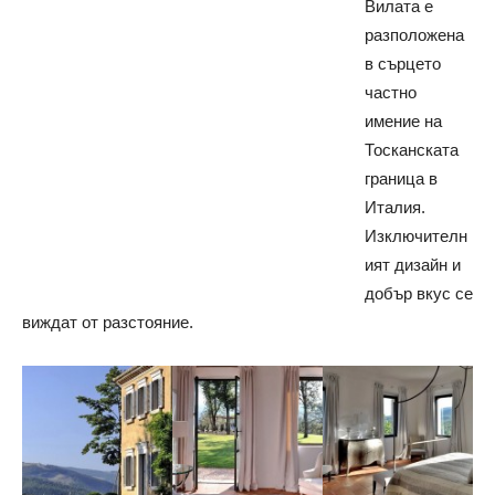
Вилата е
разположена
в сърцето
частно
имение на
Тосканската
граница в
Италия.
Изключителн
ият дизайн и
добър вкус се
виждат от разстояние.