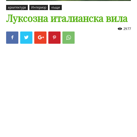
архитектура
Интериор
къщи
Луксозна италианска вила
2977