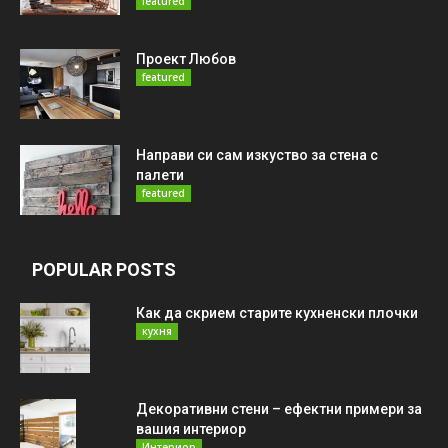
featured
Проект Любов
featured
Направи си сам изкуство за стена с
палети
featured
POPULAR POSTS
Как да скрием старите кухненски плочки
кухня
Декоративни стени – ефектни примери за
вашия интериор
Интериор