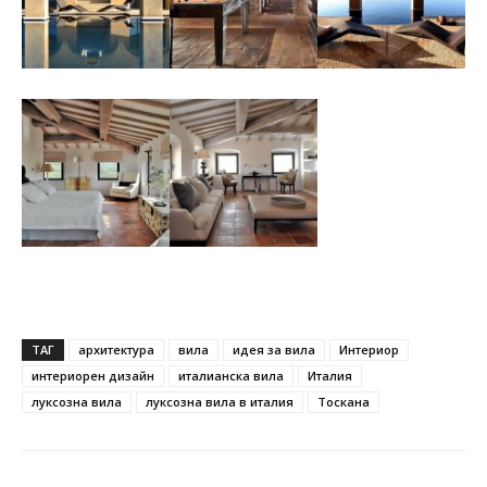
ТАГ
архитектура
вила
идея за вила
Интериор
интериорен дизайн
италианска вила
Италия
луксозна вила
луксозна вила в италия
Тоскана