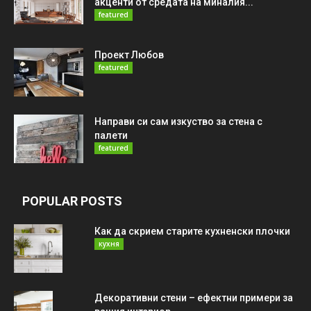
акценти от средата на миналия...
featured
Проект Любов
featured
Направи си сам изкуство за стена с
палети
featured
POPULAR POSTS
Как да скрием старите кухненски плочки
кухня
Декоративни стени – ефектни примери за