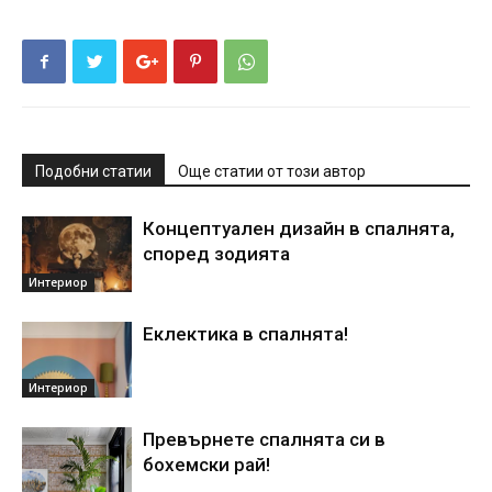
Подобни статии
Още статии от този автор
Концептуален дизайн в спалнята,
според зодията
Интериор
Еклектика в спалнята!
Интериор
Превърнете спалнята си в
бохемски рай!