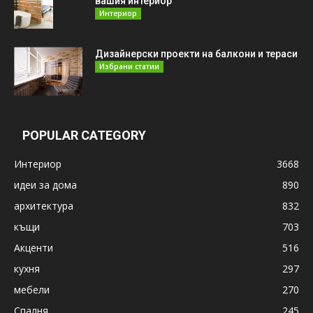
вашия интериор
Интериор
Дизайнерски проекти на балкони и тераси
Избрани статии
POPULAR CATEGORY
Интериор
3668
идеи за дома
890
архитектура
832
къщи
703
Акценти
516
кухня
297
мебели
270
Спалня
245