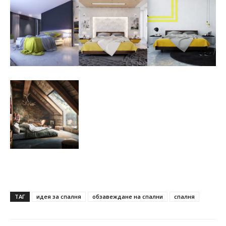
ТАГ
идея за спалня
обзавеждане на спални
спалня