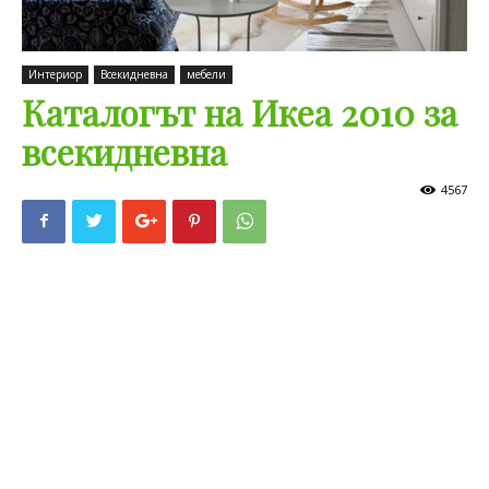
Интериор
Всекидневна
мебели
Каталогът на Икеа 2010 за
всекидневна
4567