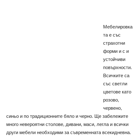
Мебелировка
та е със
страхотни
форми и с и
устойчиви
повърхности.
Всичките са
със светли
цветове като
розово,
червено,
синьо и по традиционните бяло и черно.
Ще забележите
много невероятни столове, дивани, маси, легла и всички
други мебели необходими за съвременната всекидневна.