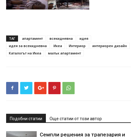
ТАГ
апартамент
всекидневна
идея
идея за всекидневна
Икеа
Интериор
интериорен дизайн
Каталогът на Икеа
малък апартамент
Подобни статии
Още статии от този автор
Семпли решения за трапезария и