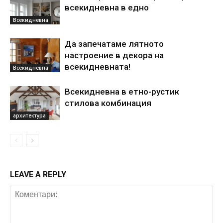
всекидневна в едно
Всекидневна
Да запечатаме лятното
настроение в декора на
всекидневната!
Всекидневна
Всекидневна в етно-рустик
стилова комбинация
архитектура
LEAVE A REPLY