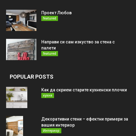
Проект Любов
featured
Направи си сам изкуство за стена с
палети
featured
POPULAR POSTS
Как да скрием старите кухненски плочки
кухня
Декоративни стени – ефектни примери за
вашия интериор
Интериор