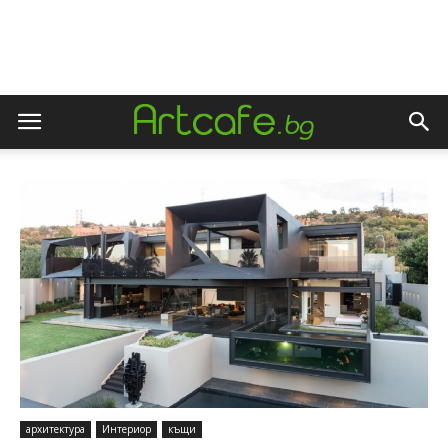
архитектура
Интериор
къщи