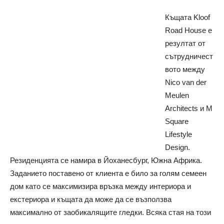
Къщата Kloof
Road House е
резултат от
сътрудничест
вото между
Nico van der
Meulen
Architects и M
Square
Lifestyle
Design.
Резиденцията се намира в Йоханесбург, Южна Африка.
Заданието поставено от клиента е било за голям семеен
дом като се максимизира връзка между интериора и
екстериора и къщата да може да се възползва
максимално от заобикалящите гледки. Всяка стая на този