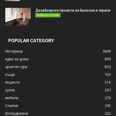
Дизайнерски проекти на балкони и тераси
Избрани статии
POPULAR CATEGORY
Интериор
3668
идеи за дома
890
архитектура
832
къщи
703
Акценти
516
кухня
297
мебели
270
Спалня
245
Всекидневна
222