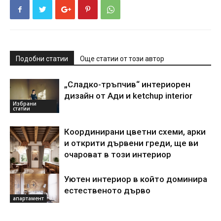
Подобни статии
Още статии от този автор
„Сладко-тръпчив“ интериорен
дизайн от Ади и ketchup interior
Избрани
статии
Координирани цветни схеми, арки
и открити дървени греди, ще ви
очароват в този интериор
Уютен интериор в който доминира
Акценти
естественото дърво
апартамент