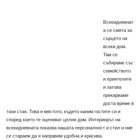
Всекидневнат
а се смята за
сърцето на
всеки дом.
Там се
събираме със
семейството
и приятелите
и затова
прекарваме
доста време в
тази стая. Това е мястото, където каним гостите си и
според което те оценяват целия дом. Интериорът на
всекидневната показва нашата персоналност и стил и ние
се стараем да я направим удобна и красива.