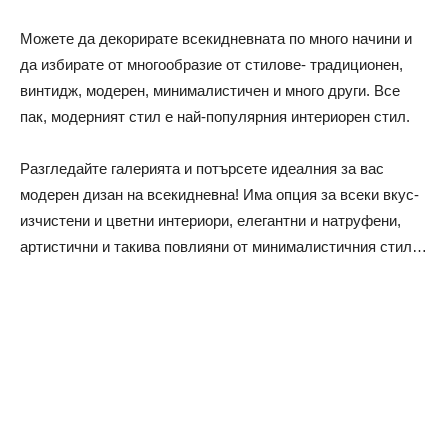
Можете да декорирате всекидневната по много начини и
да избирате от многообразие от стилове- традиционен,
винтидж, модерен, минималистичен и много други. Все
пак, модерният стил е най-популярния интериорен стил.
Разгледайте галерията и потърсете идеалния за вас
модерен дизан на всекидневна! Има опция за всеки вкус-
изчистени и цветни интериори, елегантни и натруфени,
артистични и такива повлияни от минималистичния стил…