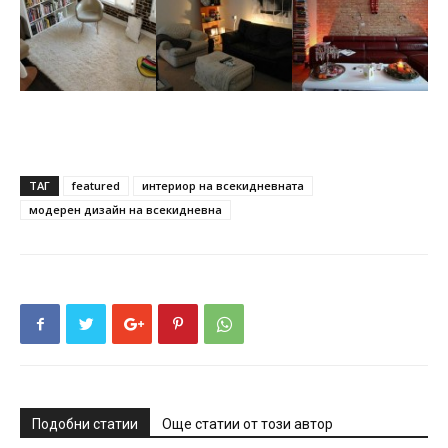
ТАГ
featured
интериор на всекидневната
модерен дизайн на всекидневна
Подобни статии
Още статии от този автор