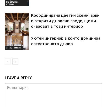
Избрани
статии
Координирани цветни схеми, арки
и открити дървени греди, ще ви
очароват в този интериор
Уютен интериор в който доминира
Акценти
естественото дърво
апартамент
LEAVE A REPLY