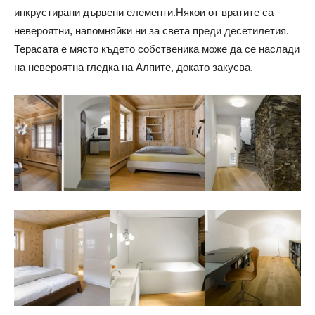
инкрустирани дървени елементи.Някои от вратите са
невероятни, напомняйки ни за света преди десетилетия.
Терасата е място където собственика може да се наслади
на невероятна гледка на Алпите, докато закусва.