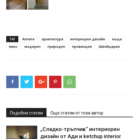
ТАГ
Алпите
архитектура
интериорен дизайн
къща
микс
модерен
природен
провинция
Швейцария
Подобни статии
Още статии от този автор
„Сладко-тръпчив“ интериорен
дизайн от Ади и ketchup interior