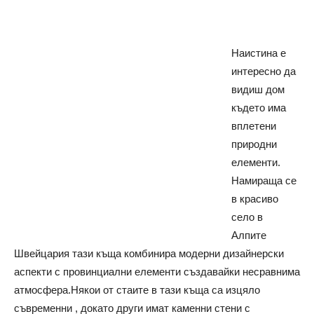
Наистина е
интересно да
видиш дом
където има
вплетени
природни
елементи.
Намираща се
в красиво
село в
Алпите
Швейцария тази къща комбинира модерни дизайнерски
аспекти с провинциални елементи създавайки несравнима
атмосфера.
Някои от стаите в тази къща са изцяло
съвременни , докато други имат каменни стени с