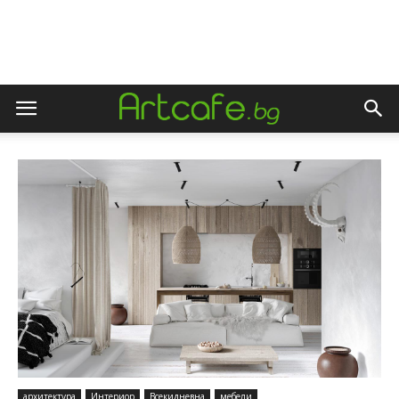
архитектура
Интериор
Всекидневна
мебели