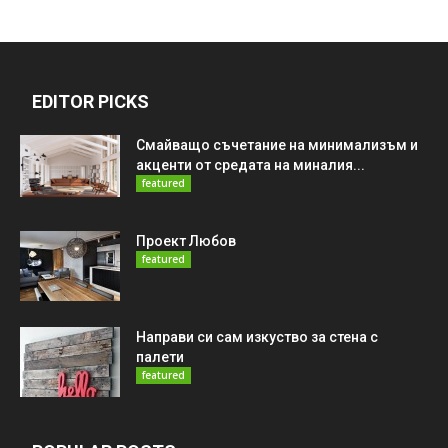
EDITOR PICKS
Смайващо съчетание на минимализъм и
акценти от средата на миналия...
featured
Проект Любов
featured
Направи си сам изкуство за стена с
палети
featured