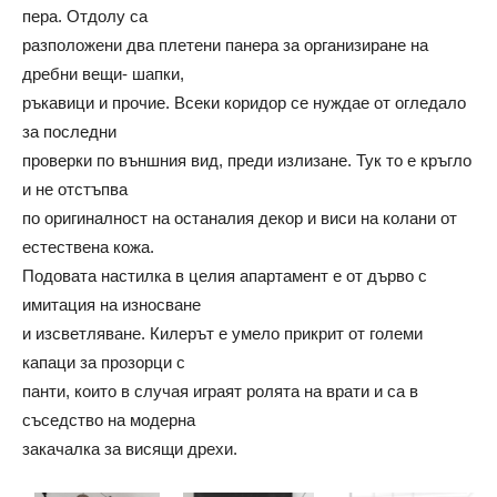
пера. Отдолу са
разположени два плетени панера за организиране на
дребни вещи- шапки,
ръкавици и прочие. Всеки коридор се нуждае от огледало
за последни
проверки по външния вид, преди излизане. Тук то е кръгло
и не отстъпва
по оригиналност на останалия декор и виси на колани от
естествена кожа.
Подовата настилка в целия апартамент е от дърво с
имитация на износване
и изсветляване. Килерът е умело прикрит от големи
капаци за прозорци с
панти, които в случая играят ролята на врати и са в
съседство на модерна
закачалка за висящи дрехи.