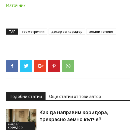
Източник
ТАГ
геометрични
декор за коридор
земни тонове
Подобни статии
Още статии от този автор
Как да направим коридора,
прекрасно земно кътче?
антре/
коридор