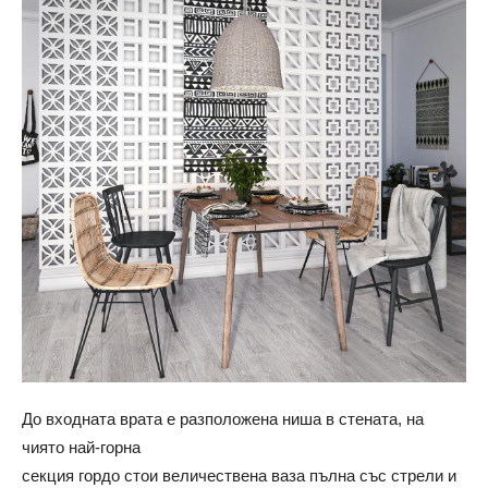
До входната врата е разположена ниша в стената, на
чиято най-горна
секция гордо стои величествена ваза пълна със стрели и