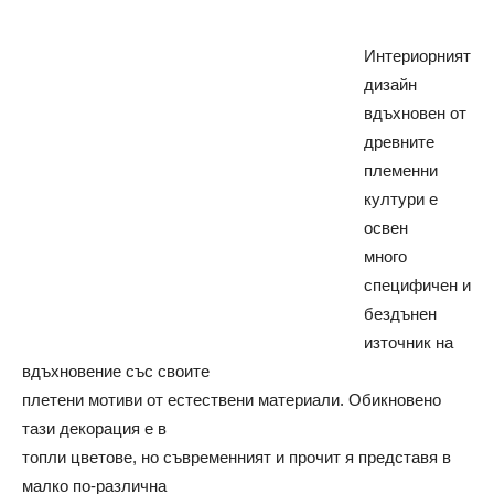
Интериорният
дизайн
вдъхновен от
древните
племенни
култури е
освен
много
специфичен и
бездънен
източник на
вдъхновение със своите
плетени мотиви от естествени материали. Обикновено
тази декорация е в
топли цветове, но съвременният и прочит я представя в
малко по-различна