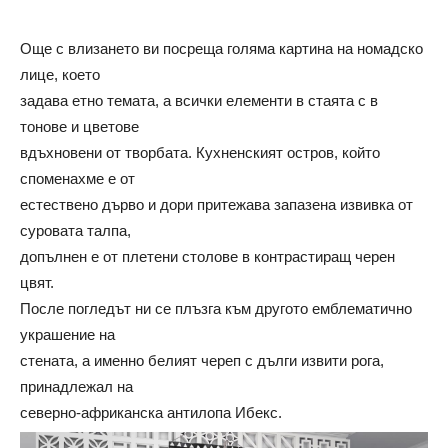
Още с влизането ви посреща голяма картина на номадско
лице, което
задава етно темата, а всички елементи в стаята с в
тонове и цветове
вдъхновени от творбата. Кухненският остров, който
споменахме е от
естествено дърво и дори притежава запазена извивка от
суровата талпа,
допълнен е от плетени столове в контрастиращ черен
цвят.
После погледът ни се плъзга към другото емблематично
украшение на
стената, а именно белият череп с дълги извити рога,
принадлежал на
северно-африканска антилопа Ибекс.