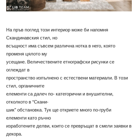
На пръв поглед този интериор може би напомня
Скандинавския стил, но
всъщност има съвсем различна нотка в него, която
променя цялото му
усещане. Величествените етнографски рисунки се
оглеждат в
пространство изпълнено с естествени материали. В този
стил, органичните
елементи са далеч по- категорични и внушителни,
отколкото в “Скани-
шик” обстановка. Тук ще откриете много по-груби
елементи като ръчно
изработените делви, които се превръщат в смели заявки в
декора.