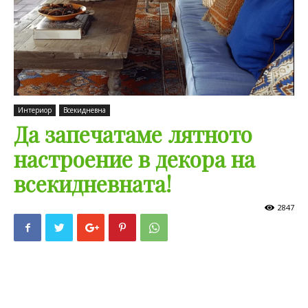
Интериор
Всекидневна
Да запечатаме лятното
настроение в декора на
всекидневната!
2847