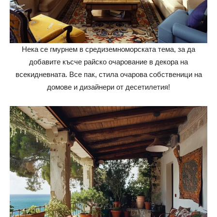
Нека се гмурнем в средиземноморската тема, за да
добавите късче райско очарование в декора на
всекидневната. Все пак, стила очарова собственици на
домове и дизайнери от десетилетия!