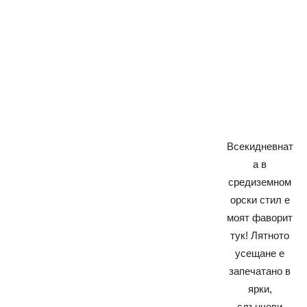
Всекидневнат
а в
средиземном
орски стил е
моят фаворит
тук! Лятното
усещане е
запечатано в
ярки,
слънчеви