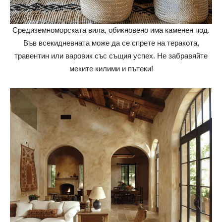
Средиземноморската вила, обикновено има каменен под.
Във всекидневната може да се спрете на теракота,
травентин или варовик със същия успех. Не забравяйте
меките килими и пътеки!