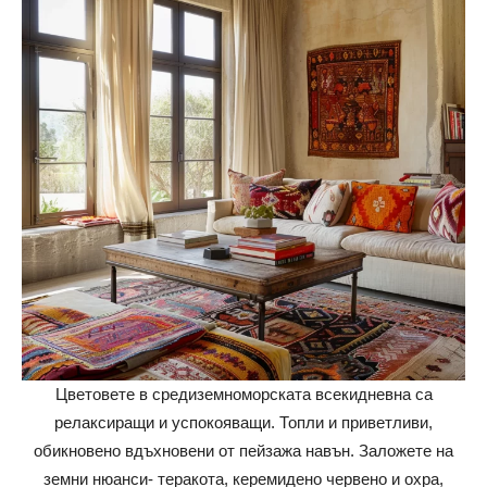
Цветовете в средиземноморската всекидневна са
релаксиращи и успокояващи. Топли и приветливи,
обикновено вдъхновени от пейзажа навън. Заложете на
земни нюанси- теракота, керемидено червено и охра,