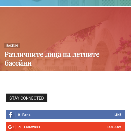
БАСЕЙН
Различните лица на летните
басейни
STAY CONNECTED
0
Fans
LIKE
75
Followers
FOLLOW