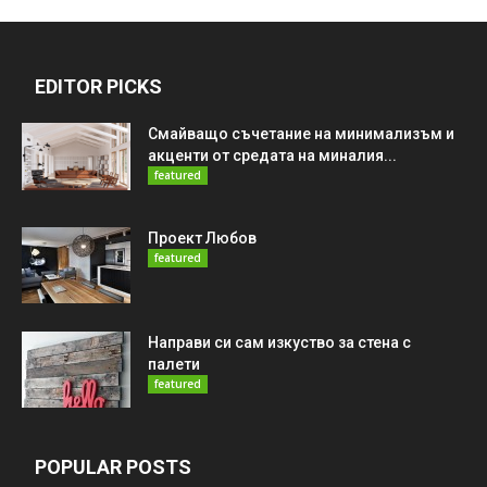
EDITOR PICKS
Смайващо съчетание на минимализъм и
акценти от средата на миналия...
featured
Проект Любов
featured
Направи си сам изкуство за стена с
палети
featured
POPULAR POSTS