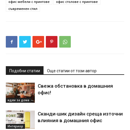
офис мебели с принтове
офис столове с принтове
съвременен стил
Подобни статии
Още статии от този автор
Свежа обстановка в домашния
офис!
идеи за дома
Сканди-шик дизайн среща източни
влияния в домашния офис
Интериор