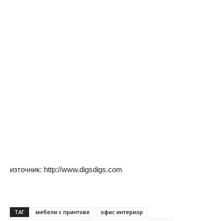
източник: http://www.digsdigs.com
ТАГ
мебели с принтове
офис интериор