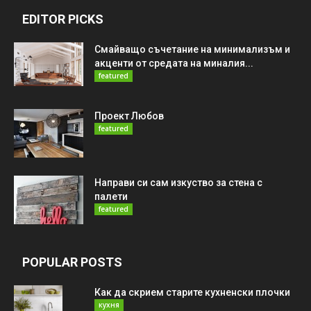
EDITOR PICKS
Смайващо съчетание на минимализъм и
акценти от средата на миналия...
featured
Проект Любов
featured
Направи си сам изкуство за стена с
палети
featured
POPULAR POSTS
Как да скрием старите кухненски плочки
кухня