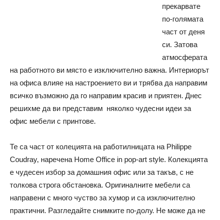
прекарвате
по-голямата
част от деня
си. Затова
атмосферата
на работното ви място е изключително важна. Интериорът
на офиса влияе на настроението ви и трябва да направим
всичко възможно да го направим красив и приятен. Днес
решихме да ви представим няколко чудесни идеи за
офис мебели с принтове.
Те са част от колецията на работилницата на Philippe
Coudray, наречена Home Office in pop-art style. Колекцията
е чудесен избор за домашния офис или за такъв, с не
толкова строга обстановка. Оригиналните мебели са
направени с много чуство за хумор и са изключително
практични. Разгледайте снимките по-долу. Не може да не