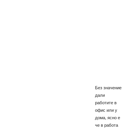
Без значение
дали
работите в
офис или у
дома, ясно е
че в работа