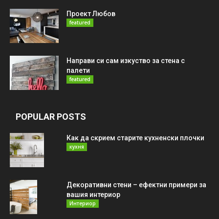
Проект Любов
featured
Направи си сам изкуство за стена с
палети
featured
POPULAR POSTS
Как да скрием старите кухненски плочки
кухня
Декоративни стени – ефектни примери за
вашия интериор
Интериор