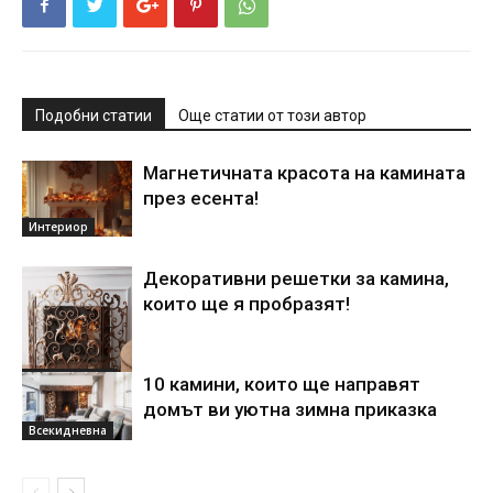
Подобни статии
Още статии от този автор
Магнетичната красота на камината
през есента!
Интериор
Декоративни решетки за камина,
които ще я пробразят!
идеи за дома
10 камини, които ще направят
домът ви уютна зимна приказка
Всекидневна