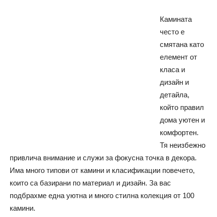
Камината
често е
смятана като
елемент от
класа и
дизайн и
детайла,
който правил
дома уютен и
комфортен.
Тя неизбежно
привлича внимание и служи за фокусна точка в декора.
Има много типови от камини и класификации повечето,
които са базирани по материал и дизайн. За вас
подбрахме една уютна и много стилна колекция от 100
камини.