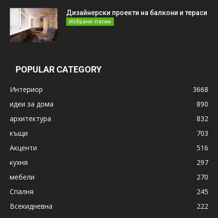
Дизайнерски проекти на балкони и тераси
Избрани статии
POPULAR CATEGORY
Интериор
3668
идеи за дома
890
архитектура
832
къщи
703
Акценти
516
кухня
297
мебели
270
Спалня
245
Всекидневна
222